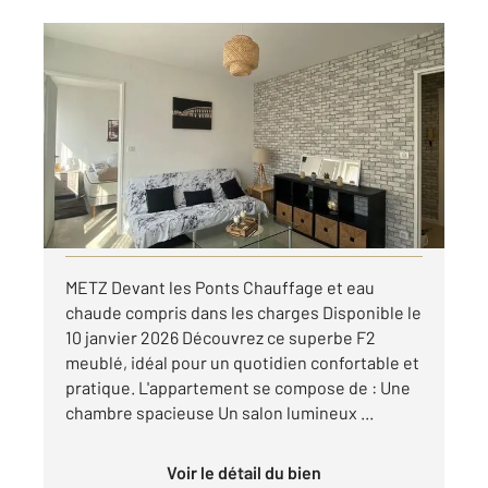
METZ 57
2
43,04 m
, 2 pièces
Ref : 28623
Appartement F2 à louer
730 €
par mois charges comprises
Visiter le site dédié
METZ Devant les Ponts Chauffage et eau
chaude compris dans les charges Disponible le
10 janvier 2026 Découvrez ce superbe F2
meublé, idéal pour un quotidien confortable et
pratique. L'appartement se compose de : Une
chambre spacieuse Un salon lumineux ...
Voir le détail du bien