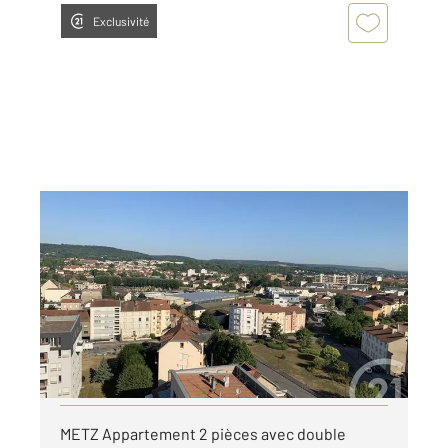
Exclusivité
METZ 57
2
61,48 m
, 2 pièces
Ref : 28616
Appartement F2 à louer
750 €
par mois charges comprises
Visiter le site dédié
METZ Appartement 2 pièces avec double