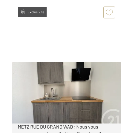
Exclusivité
METZ 57
2
35 m
, 2 pièces
Ref : 28626
Appartement F2 à louer
665 €
par mois charges comprises
METZ RUE DU GRAND WAD : Nous vous