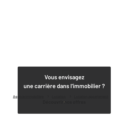
1
Vous envisagez
une carrière dans l'immobilier ?
Agence immobilière
Location
Location appartement
Découvrir nos offres