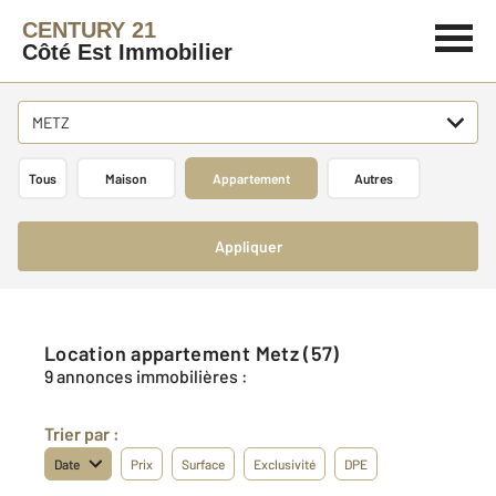
CENTURY 21
Côté Est Immobilier
METZ
Tous
Maison
Appartement
Autres
Appliquer
Location appartement Metz (57)
9 annonces immobilières :
Trier par :
Date
Prix
Surface
Exclusivité
DPE