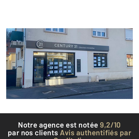
CENTURY 21 Côté Est Immobilier
93 rue François Simon
ST JULIEN LES METZ - 57070
Envoyer un message
Téléphoner à l'agence
Notre agence est notée
9,2/10
par nos clients
Avis authentifiés par