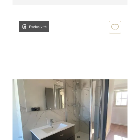
Exclusivité
METZ 57
2
88,19 m
, 3 pièces
Ref : 28603
Appartement F3 à louer
1 208,26 €
par mois charges comprises
Visiter le site dédié