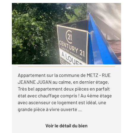
METZ 57
2
40,51 m
, 2 pièces
Ref : 28608
Appartement F2 à louer
735 €
par mois charges comprises
Visiter le site dédié
Appartement sur la commune de METZ - RUE
JEANNE JUGAN au calme, en dernier étage,
Très bel appartement deux pièces en parfait
état avec chauffage compris ! Au 4ème étage
avec ascenseur ce logement est idéal, une
grande pièce à vivre ouverte ...
Voir le détail du bien