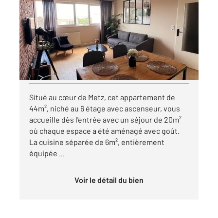
44,11 m
, 2 pièces
Ref : 28620
Appartement F2 à louer
820 €
par mois charges comprises
Visiter le site dédié
Situé au cœur de Metz, cet appartement de
44m², niché au 6 étage avec ascenseur, vous
accueille dès l'entrée avec un séjour de 20m²
où chaque espace a été aménagé avec goût.
La cuisine séparée de 6m², entièrement
équipée ...
Voir le détail du bien