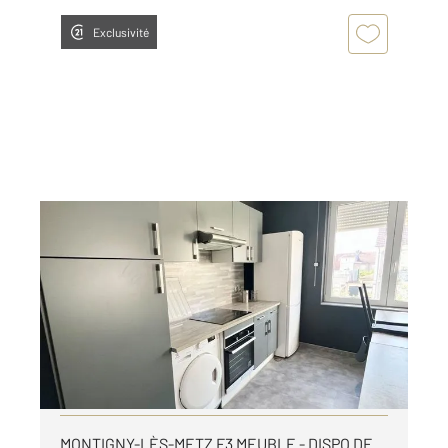
Exclusivité
METZ 57
2
55,72 m
, 3 pièces
Ref : 28563
Appartement F3 à louer
925 €
par mois charges comprises
Visiter le site dédié
MONTIGNY-LÈS-METZ F3 MEUBLE - DISPO DE