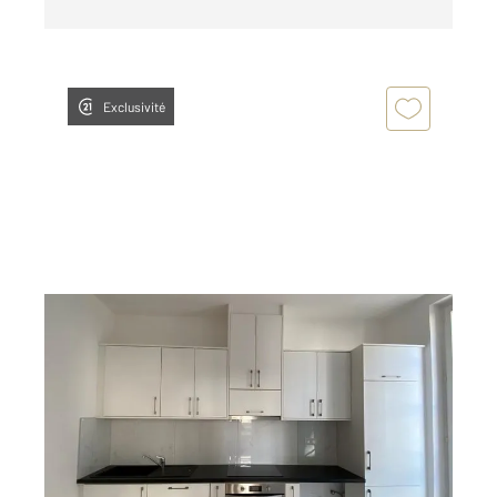
Exclusivité
METZ 57
2
105,76 m
, 5 pièces
Ref : 28601
Appartement F5 à louer
1 356 €
par mois charges comprises