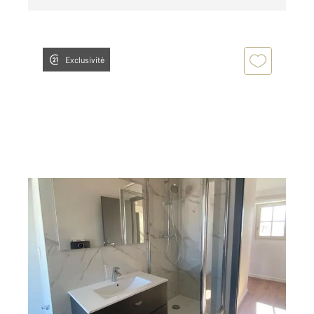
Exclusivité
METZ 57
2
88,19 m
, 3 pièces
Ref : 28603
Appartement F3 à louer
1 208,26 €
par mois charges comprises
Visiter le site dédié