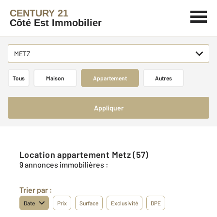
CENTURY 21
Côté Est Immobilier
METZ
Tous
Maison
Appartement
Autres
Appliquer
Location appartement Metz (57)
9 annonces immobilières :
Trier par :
Date
Prix
Surface
Exclusivité
DPE