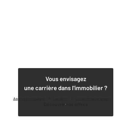
1
Vous envisagez
une carrière dans l'immobilier ?
Agence immobilière
Location
Location appartement
Découvrir nos offres