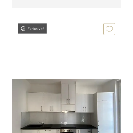
Exclusivité
METZ 57
2
105,76 m
, 5 pièces
Ref : 28601
Appartement F5 à louer
1 356 €
par mois charges comprises