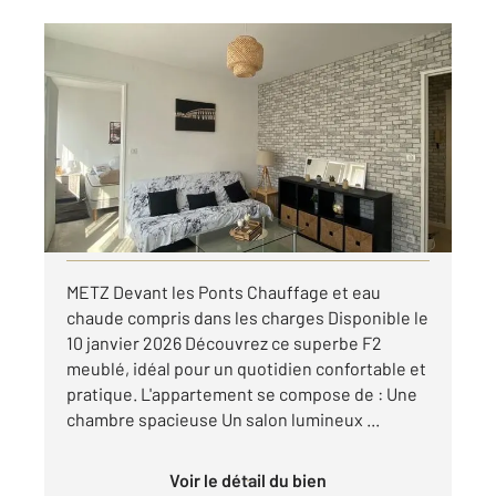
METZ 57
2
43,04 m
, 2 pièces
Ref : 28623
Appartement F2 à louer
730 €
par mois charges comprises
Visiter le site dédié
METZ Devant les Ponts Chauffage et eau
chaude compris dans les charges Disponible le
10 janvier 2026 Découvrez ce superbe F2
meublé, idéal pour un quotidien confortable et
pratique. L'appartement se compose de : Une
chambre spacieuse Un salon lumineux ...
Voir le détail du bien