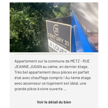
METZ 57
2
40,51 m
, 2 pièces
Ref : 28608
Appartement F2 à louer
735 €
par mois charges comprises
Visiter le site dédié
Appartement sur la commune de METZ - RUE
JEANNE JUGAN au calme, en dernier étage,
Très bel appartement deux pièces en parfait
état avec chauffage compris ! Au 4ème étage
avec ascenseur ce logement est idéal, une
grande pièce à vivre ouverte ...
Voir le détail du bien