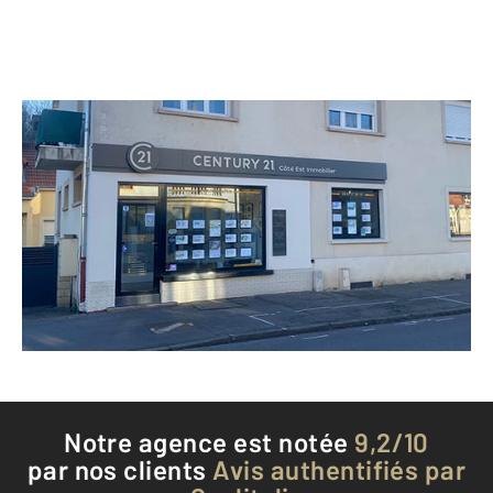
CENTURY 21 Côté Est Immobilier
93 rue François Simon
ST JULIEN LES METZ - 57070
Envoyer un message
Téléphoner à l'agence
Notre agence est notée
9,2/10
par nos clients
Avis authentifiés par