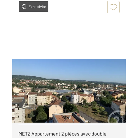
Exclusivité
METZ 57
2
61,48 m
, 2 pièces
Ref : 28616
Appartement F2 à louer
750 €
par mois charges comprises
Visiter le site dédié
METZ Appartement 2 pièces avec double