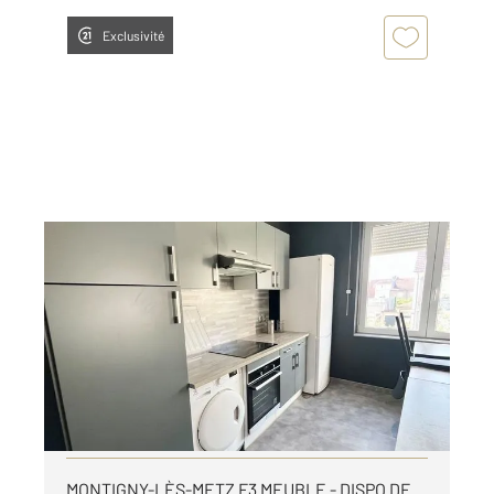
Exclusivité
METZ 57
2
55,72 m
, 3 pièces
Ref : 28563
Appartement F3 à louer
925 €
par mois charges comprises
Visiter le site dédié
MONTIGNY-LÈS-METZ F3 MEUBLE - DISPO DE