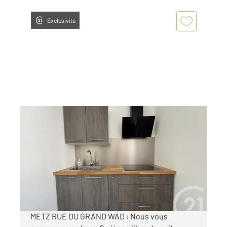
Exclusivité
METZ 57
2
35 m
, 2 pièces
Ref : 28626
Appartement F2 à louer
665 €
par mois charges comprises
METZ RUE DU GRAND WAD : Nous vous