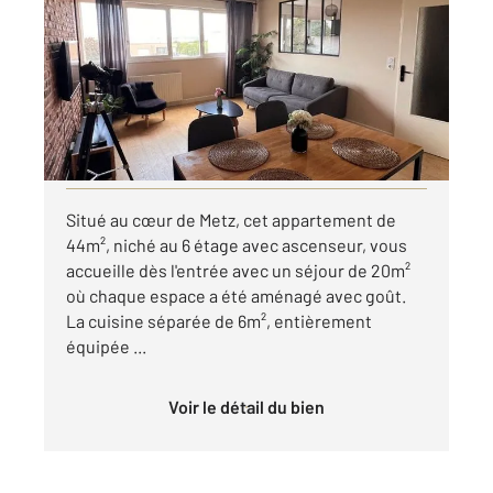
44,11 m
, 2 pièces
Ref : 28620
Appartement F2 à louer
820 €
par mois charges comprises
Visiter le site dédié
Situé au cœur de Metz, cet appartement de
44m², niché au 6 étage avec ascenseur, vous
accueille dès l'entrée avec un séjour de 20m²
où chaque espace a été aménagé avec goût.
La cuisine séparée de 6m², entièrement
équipée ...
Voir le détail du bien