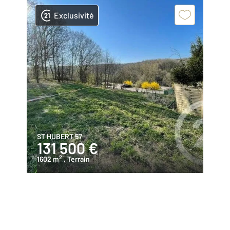
Exclusivité
ST HUBERT 57
131 500 €
2
1602 m
, Terrain