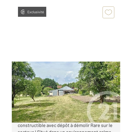
Exclusivité
COURCELLES CHAUSSY 57
2
3246 m
Ref : 28186
Terrain à vendre
233 000 €
Courcelles-Chaussy (57530) Terrain
constructible avec dépôt à démolir Rare sur le
secteur ! Situé dans un environnement calme