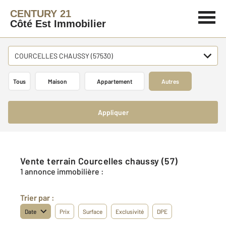
CENTURY 21
Côté Est Immobilier
COURCELLES CHAUSSY (57530)
Tous
Maison
Appartement
Autres
Appliquer
Vente terrain Courcelles chaussy (57)
1 annonce immobilière :
Trier par :
Date
Prix
Surface
Exclusivité
DPE