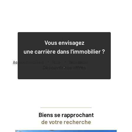
1
Vous envisagez
une carrière dans l'immobilier ?
Agence immobilière
Vente
Vente terrain
Découvrir nos offres
Biens se rapprochant
de votre recherche