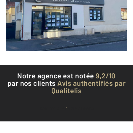
93 rue François Simon
ST JULIEN LES METZ - 57070
Envoyer un message
Téléphoner à l'agence
Notre agence est notée
9,2/10
par nos clients
Avis authentifiés par
Qualitelis
Voir tous les avis clients