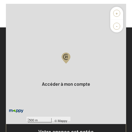
+
-
Parlons de vous, parlons biens
Votre compte :
Accéder à mon compte
500 m
©
Mappy
Votre agence est notée