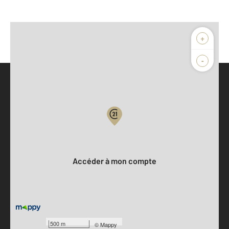
+
-
Parlons de vous, parlons biens
Votre compte :
Accéder à mon compte
500 m
©
Mappy