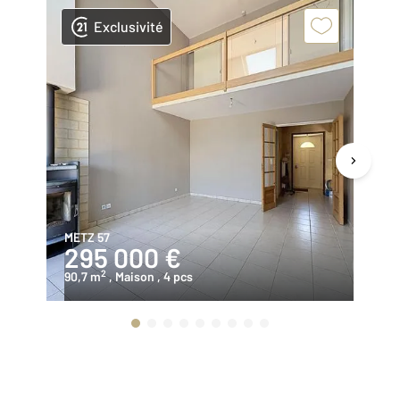
Exclusivité
METZ 57
ME
295 000 €
3
2
90,7 m
, Maison
, 4 pcs
12