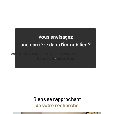
1
Vous envisagez
une carrière dans l'immobilier ?
Agence immobilière
Vente
Vente maison
Découvrir nos offres
Biens se rapprochant
de votre recherche