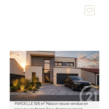
FEY 57
2
145 m
, 6 pièces
Ref : 28517
Maison à vendre
410 000 €
MAISON D'ARCHITECTE NEUVE FEY 145 m²
PARCELLE 505 m² Maison neuve vendue en
gros œuvre fermé Taxe d'aménagement