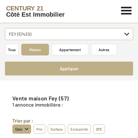
CENTURY 21
Côté Est Immobilier
FEY (57420)
Tous
Maison
Appartement
Autres
Appliquer
Vente maison Fey (57)
1 annonce immobilière :
Trier par :
Date
Prix
Surface
Exclusivité
DPE