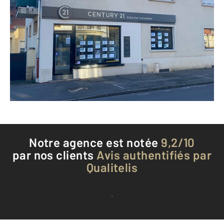
CENTURY 21 Côté Est Immobilier
93 rue François Simon
ST JULIEN LES METZ - 57070
Envoyer un message
Téléphoner à l'agence
Notre agence est notée
9,2/10
par nos clients
Avis authentifiés par
Qualitelis
Voir tous les avis clients