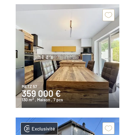
METZ 57
359 000 €
2
130 m
, Maison
, 7 pcs
Exclusivité