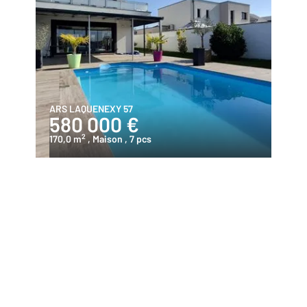
ARS LAQUENEXY 57
580 000 €
2
170,0 m
, Maison
, 7 pcs