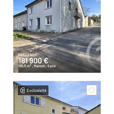
FAILLY 57
181 900 €
2
155,5 m
, Maison
, 5 pcs
Exclusivité