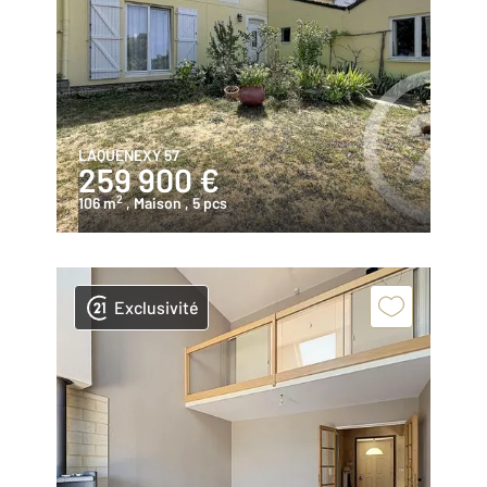
LAQUENEXY 57
259 900 €
2
106 m
, Maison
, 5 pcs
Exclusivité