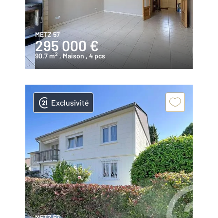
METZ 57
295 000 €
2
90,7 m
, Maison
, 4 pcs
Exclusivité
METZ 57