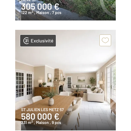
305 000 €
2
122 m
, Maison
, 7 pcs
Exclusivité
ST JULIEN LES METZ 57
580 000 €
2
231 m
, Maison
, 9 pcs