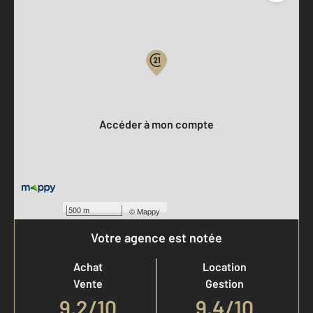
Parlons de vous, parlons biens
Votre compte :
Accéder à mon compte
500 m
©
Mappy
Votre agence est notée
Achat
Location
Vente
Gestion
9,2
/
10
9,4/10