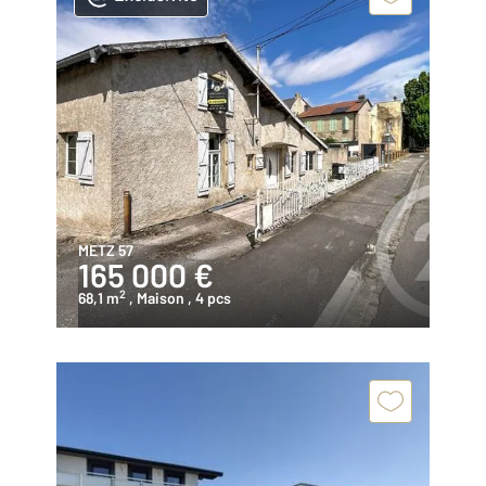
METZ 57
165 000 €
2
68,1 m
, Maison
, 4 pcs