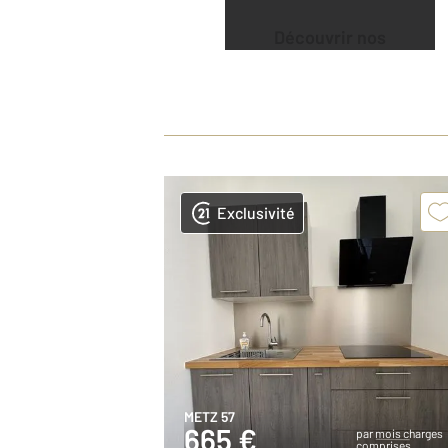
Découvrir nos
offres
Exclusivité
METZ 57
665 €
par mois charges
comprises