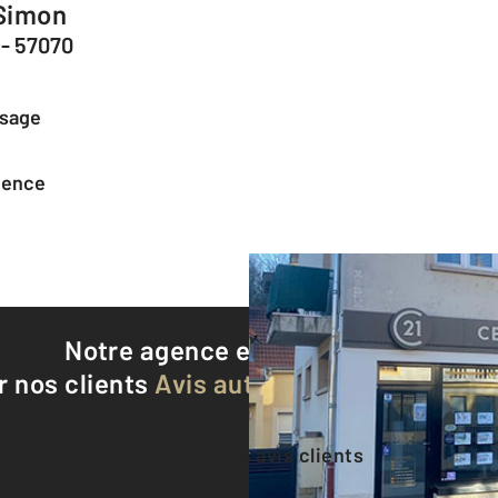
 Simon
 - 57070
ssage
agence
Notre agence est notée
9,2/10
r nos clients
Avis authentifiés par Qualite
Voir tous les avis clients