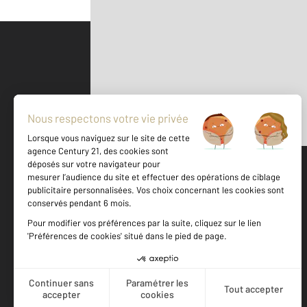
Parlons de vous, parlons biens
500 m
©
Mappy
Votre agence est notée
Achat
Location
Vente
Gestion
9,2
/
10
9,4/10