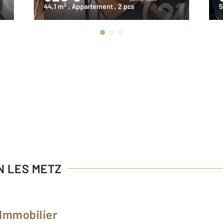
2
44,1 m
, Appartement
, 2 pcs
5
EN LES METZ
 Immobilier