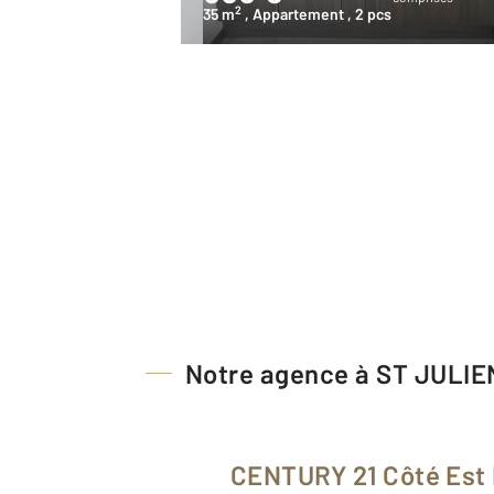
2
35 m
, Appartement
, 2 pcs
Notre agence à ST JULI
CENTURY 21 Côté Est