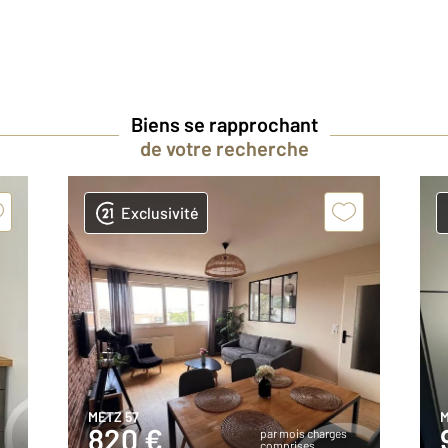
Biens se rapprochant
de votre recherche
Exclusivité
METZ 57
M
820 €
par mois charges
comprises