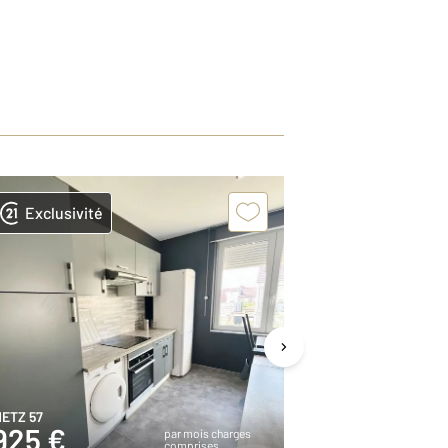
Exclusivité
Exclusivit
ETZ 57
ARS SUR MOSEL
925 €
870 €
par mois charges
comprises