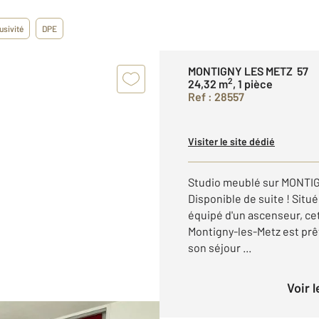
usivité
DPE
MONTIGNY LES METZ 57
2
24,32 m
, 1 pièce
Ref : 28557
Visiter le site dédié
Studio meublé sur MONTIG
Disponible de suite ! Sit
équipé d'un ascenseur, ce
Montigny-les-Metz est prêt
son séjour ...
Voir 