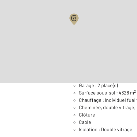
Surface habitable : 155,6 
Nombre de pièces : 6
[Voi
Général
Garage : 2 place(s)
2
Surface sous-sol : 4628 m
Chauffage : Individuel fuel 
Cheminée, double vitrage, 
Clôture
Cable
Isolation : Double vitrage