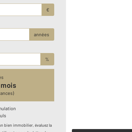
€
années
%
és
 mois
rances)
mulation
uls
n bien immobilier, évaluez la