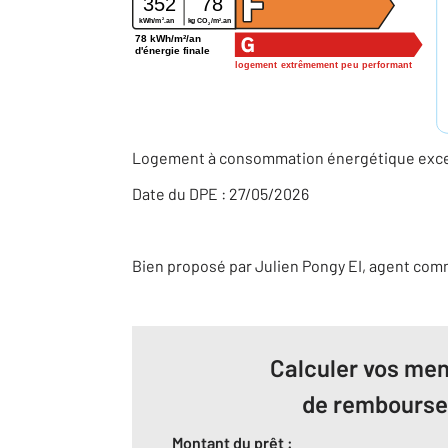
352
78
2
2
kWh/m
.an
kg CO
/m
.an
2
78 kWh/m²/an
d'énergie finale
logement extrêmement peu performant
Logement à consommation énergétique excess
Date du DPE : 27/05/2026
Bien proposé par
Julien
Pongy
EI
, agent com
Calculer vos men
de rembours
Montant du prêt :