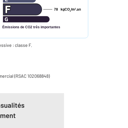
78
kgCO
/m
.an
2
2
Émissions de CO2 très importantes
ive : classe F.
mercial (RSAC 102068848)
sualités
ement