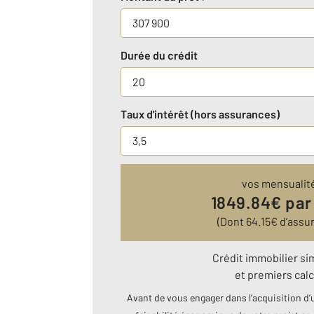
Durée du crédit
Taux d'intérêt (hors assurances)
vos mensualit
1849.84
€ par
(Dont
64.15
€ d’assu
Crédit immobilier si
et premiers calc
Avant de vous engager dans l’acquisition d’u