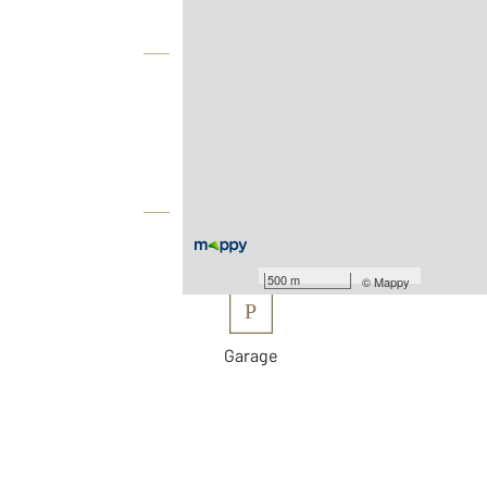
Vue globale
2
Surface totale : 340,4 m
2
Surface terrain : 905 m
Équipements
Les plus
500 m
©
Mappy
P
Garage