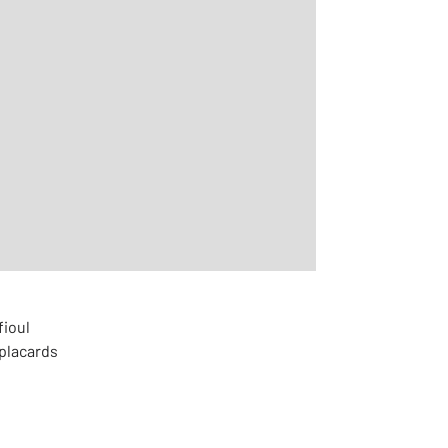
2
m
r le détail]
fioul
placards