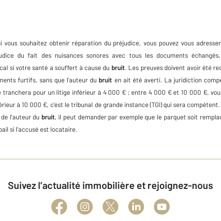
i vous souhaitez obtenir réparation du préjudice, vous pouvez vous adresser à
éjudice du fait des nuisances sonores avec tous les documents échangés,
cal si votre santé a souffert à cause du
bruit
. Les preuves doivent avoir été re
ments furtifs, sans que l'auteur du
bruit
en ait été averti. La juridiction co
té tranchera pour un litige inférieur à 4 000 € ; entre 4 000 € et 10 000 €, vo
upérieur à 10 000 €, c'est le tribunal de grande instance (TGI) qui sera compéten
 de l'auteur du
bruit
, il peut demander par exemple que le parquet soit remplac
ail si l'accusé est locataire.
Suivez l’actualité immobilière et rejoignez-nous