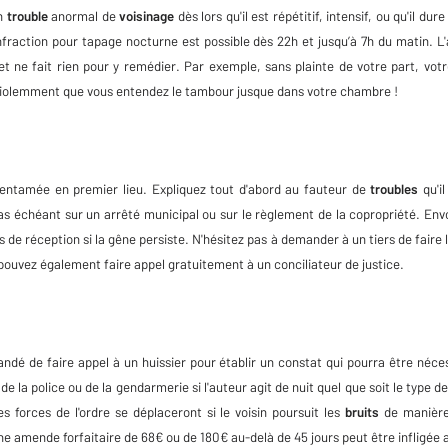
n
trouble
anormal de
voisinage
dès lors qu'il est répétitif, intensif, ou qu'il du
l'infraction pour tapage nocturne est possible dès 22h et jusqu’à 7h du matin. L
t ne fait rien pour y remédier. Par exemple, sans plainte de votre part, votr
i violemment que vous entendez le tambour jusque dans votre chambre !
entamée en premier lieu. Expliquez tout d'abord au fauteur de
troubles
qu'i
as échéant sur un arrêté municipal ou sur le règlement de la copropriété. Env
e réception si la gêne persiste. N'hésitez pas à demander à un tiers de faire l'
pouvez également faire appel gratuitement à un conciliateur de justice.
ndé de faire appel à un huissier pour établir un constat qui pourra être néces
e la police ou de la gendarmerie si l'auteur agit de nuit quel que soit le type d
s forces de l'ordre se déplaceront si le voisin poursuit les
bruits
de manière
ne amende forfaitaire de 68€ ou de 180€ au-delà de 45 jours peut être infligée