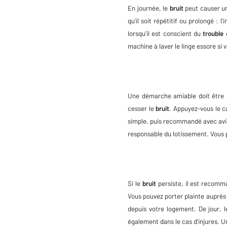
En journée, le
bruit
peut causer u
qu'il soit répétitif ou prolongé : 
lorsqu'il est conscient du
trouble
e
machine à laver le linge essore s
Une démarche amiable doit être 
cesser le
bruit
. Appuyez-vous le c
simple, puis recommandé avec avis d
responsable du lotissement. Vous 
Si le
bruit
persiste, il est recomma
Vous pouvez porter plainte auprès d
depuis votre logement. De jour, le
également dans le cas d’injures. U