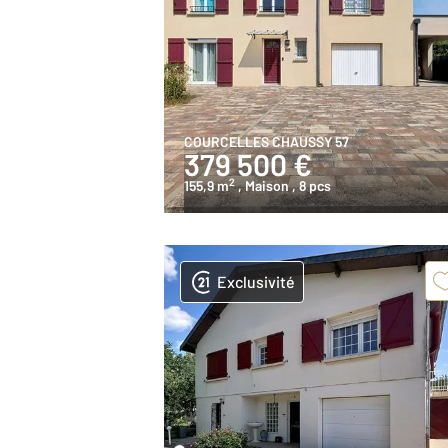
COURCELLES CHAUSSY 57
379 500 €
2
155,9 m
, Maison
, 8 pcs
Exclusivité