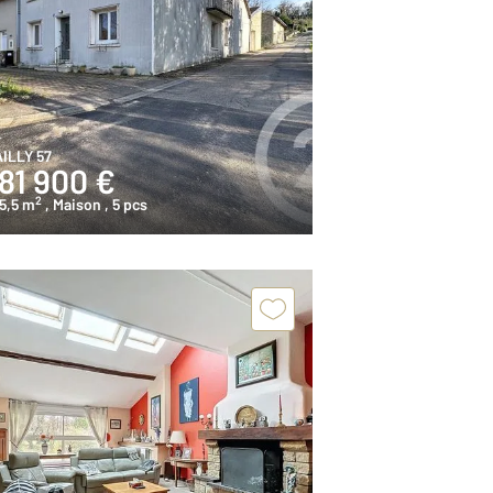
ILLY 57
81 900 €
2
5,5 m
, Maison
, 5 pcs