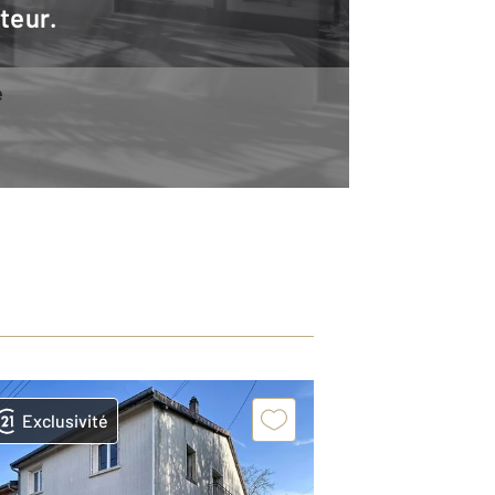
teur.
e
Exclusivité