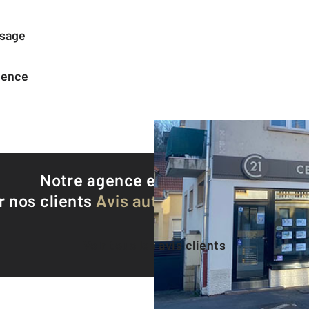
ssage
agence
Notre agence est notée
9,2/10
r nos clients
Avis authentifiés par Qualite
Voir tous les avis clients