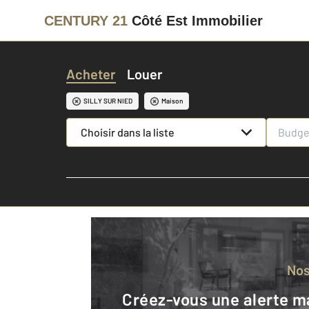
CENTURY 21
Côté Est Immobilier
Acheter
Louer
SILLY SUR NIED
Maison
Choisir dans la liste
No
Créez-vous une alerte mail pour être averti quand une annonce est en ligne et consultez la