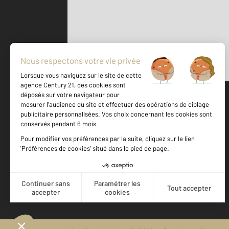
Parlons de vous, parlons biens
500 m
©
Mappy
Votre agence est notée
Achat
Location
Vente
Gestion
9,2
/
10
9,4/10