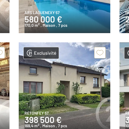
ARS LAQUENEXY 57
P
580 000 €
2
170,0 m
, Maison
, 7 pcs
1
Exclusivité
RETONFEY 57
R
398 500 €
2
169,4 m
, Maison
, 7 pcs
1