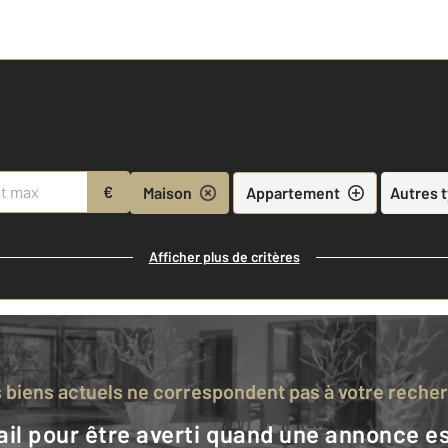
€
Maison
Appartement
Autres 
Afficher plus de critères
s biens actuels ne correspondent pas à votre reche