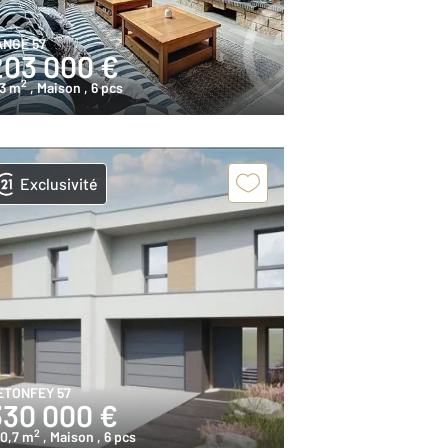
ANGE 57
203 000 €
2
73 m
, Maison
, 6 pcs
Exclusivité
ETONFEY 57
330 000 €
2
00,7 m
, Maison
, 6 pcs