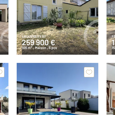
LAQUENEXY 57
FA
259 900 €
1
2
106 m
, Maison
, 5 pcs
15