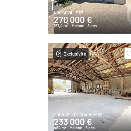
NOISSEVILLE 57
270 000 €
2
157,4 m
, Maison
, 8 pcs
Exclusivité
COURCELLES CHAUSSY 57
233 000 €
2
484 m
, Maison
, 6 pcs