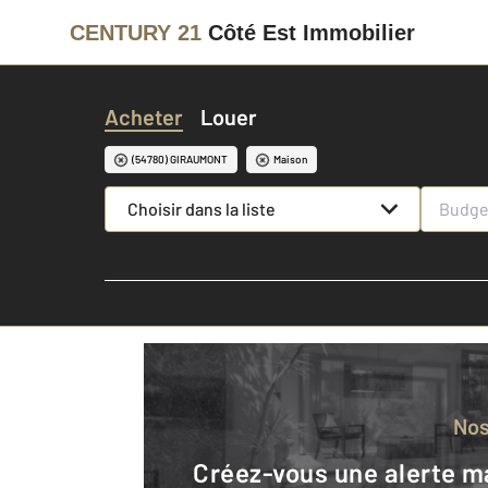
CENTURY 21
Côté Est Immobilier
Acheter
Louer
(54780) GIRAUMONT
Maison
Choisir dans la liste
No
Créez-vous une alerte mail pour être averti quand une annonce est en ligne et consultez la