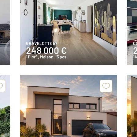
GRAVELOTTE 57
C
248 000 €
2
111 m
, Maison
, 5 pcs
1