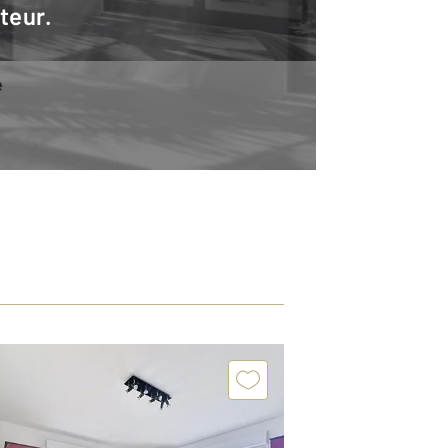
teur.
e