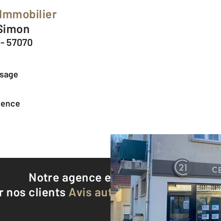
 Immobilier
 Simon
 - 57070
ssage
agence
Notre agence est notée
9,2/10
r nos clients
Avis authentifiés par Qualite