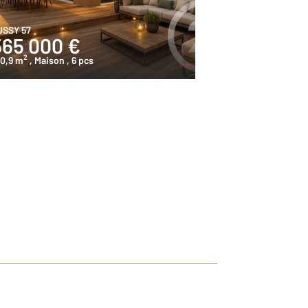
USSY 57
565 000 €
2
40,9 m
, Maison
, 6 pcs