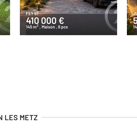
FEY 57
J
410 000 €
2
145 m
, Maison
, 6 pcs
1
EN LES METZ