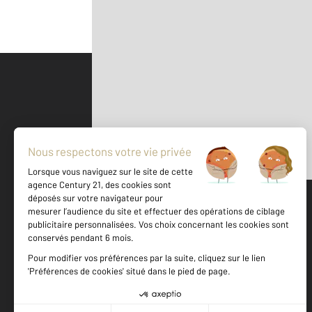
Parlons de vous, parlons biens
500 m
©
Mappy
Votre agence est notée
Achat
Location
Vente
Gestion
9,2
/
10
9,4/10