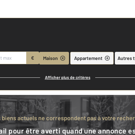
€
Maison
Appartement
Autres 
Afficher plus de critères
s biens actuels ne correspondent pas à votre reche