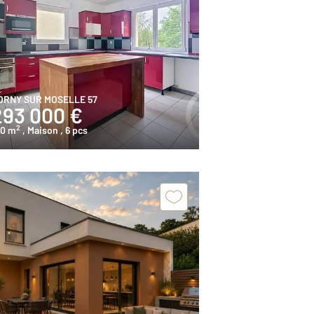
ORNY SUR MOSELLE 57
293 000 €
2
40 m
, Maison
, 6 pcs